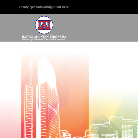
keanggotaan@iaiglobal.or.id